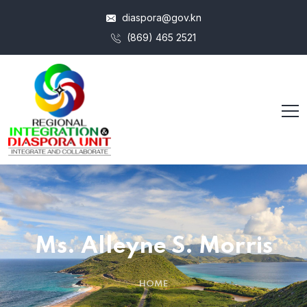
diaspora@gov.kn
(869) 465 2521
Ms. Alleyne S. Morris
HOME