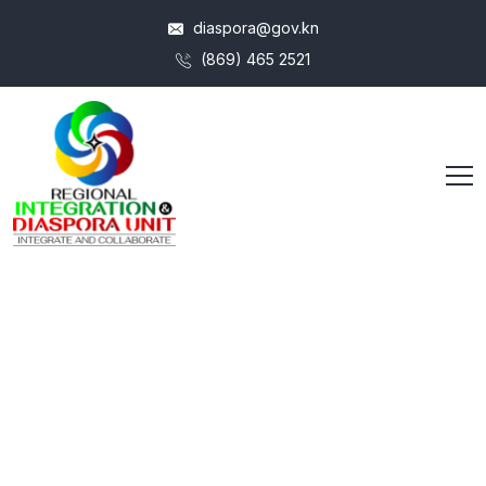
diaspora@gov.kn
(869) 465 2521